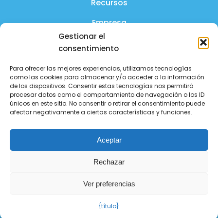
Recursos
Empresa
Gestionar el
Producto
consentimiento
Preguntas frecuentes
Para ofrecer las mejores experiencias, utilizamos tecnologías
Contáctanos
como las cookies para almacenar y/o acceder a la información
de los dispositivos. Consentir estas tecnologías nos permitirá
procesar datos como el comportamiento de navegación o los ID
Política de privacidad
únicos en este sitio. No consentir o retirar el consentimiento puede
afectar negativamente a ciertas características y funciones.
Política de seguridad
Estado del servicio
Aceptar
Síguenos en redes sociales
Rechazar
Ver preferencias
Copyright 2026 - todos los derechos
{título}
reservados.