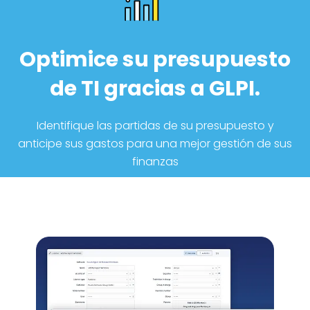
Optimice su presupuesto
de TI gracias a GLPI.
Identifique las partidas de su presupuesto y
anticipe sus gastos para una mejor gestión de sus
finanzas