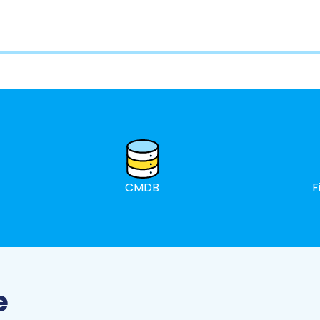
CMDB
F
e