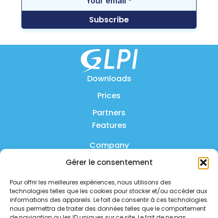
Downloads
Prices
Partners
Features
Company
Gérer le consentement
Product
Pour offrir les meilleures expériences, nous utilisons des
FAQ
technologies telles que les cookies pour stocker et/ou accéder aux
Contact us
informations des appareils. Le fait de consentir à ces technologies
nous permettra de traiter des données telles que le comportement
de navigation ou les ID uniques sur ce site. Le fait de ne pas