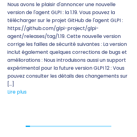
Nous avons le plaisir d'annoncer une nouvelle
260
version de l'agent GLPI : la 1.19. Vous pouvez la
Lor
télécharger sur le projet GitHub de l'agent GLPI :
inf
https://github.com/glpi-project/glpi-
mo
agent/releases/tag/1.19. Cette nouvelle version
ine
corrige les failles de sécurité suivantes : La version
d’
inclut également quelques corrections de bugs et
des
améliorations : Nous introduisons aussi un support
sol
expérimental pour la future version GLPI 12 : Vous
qua
pouvez consulter les détails des changements sur
le 
[…]
sol
Lire plus
Lir