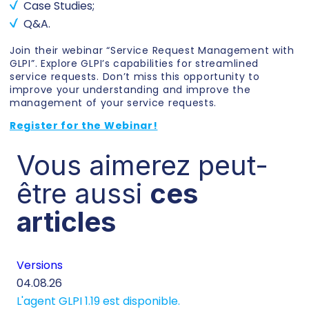
Case Studies;
Q&A.
Join their webinar “Service Request Management with
GLPI”. Explore GLPI’s capabilities for streamlined
service requests. Don’t miss this opportunity to
improve your understanding and improve the
management of your service requests.
Register for the Webinar!
Vous aimerez peut-
être aussi
ces
articles
Versions
Té
04.08.26
29.
L'agent GLPI 1.19 est disponible.
Té