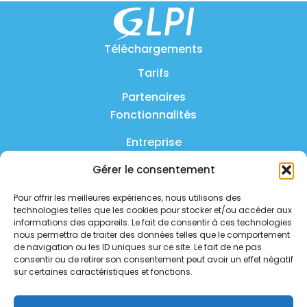
Téléchargements
Tarifs
Partenaires
Fonctionnalités
Entreprise
Produit
Gérer le consentement
FAQ
Pour offrir les meilleures expériences, nous utilisons des
technologies telles que les cookies pour stocker et/ou accéder aux
Nous contacter
informations des appareils. Le fait de consentir à ces technologies
nous permettra de traiter des données telles que le comportement
Politique de confidentialité
de navigation ou les ID uniques sur ce site. Le fait de ne pas
consentir ou de retirer son consentement peut avoir un effet négatif
sur certaines caractéristiques et fonctions.
Politique de sécurité
Statut des services