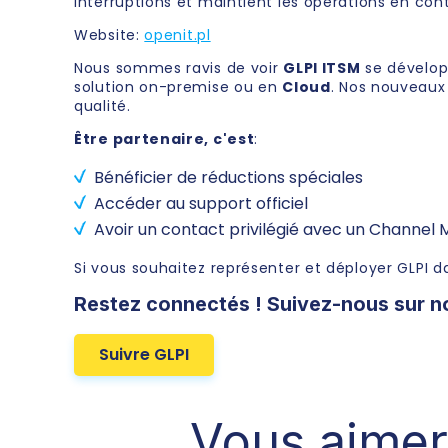
interruptions et maintient les opérations en cont
Website:
openit.pl
Nous sommes ravis de voir
GLPI ITSM
se développ
solution on-premise ou en
Cloud
. Nos nouveaux 
qualité.
Être partenaire, c'est
:
Bénéficier de réductions spéciales
Accéder au support officiel
Avoir un contact privilégié avec un Channel
Si vous souhaitez représenter et déployer GLPI 
Restez connectés ! Suivez-nous sur n
Suivre GLPI
Vous aimer