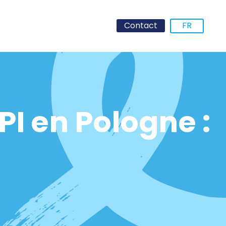
Contact
FR
I en Pologne :