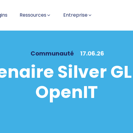
gins
Ressources
Entreprise
Communauté
17.06.26
naire Silver GLP
OpenIT