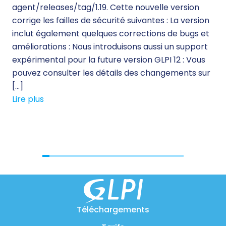
agent/releases/tag/1.19. Cette nouvelle version
ine
corrige les failles de sécurité suivantes : La version
d’
inclut également quelques corrections de bugs et
des
améliorations : Nous introduisons aussi un support
sol
expérimental pour la future version GLPI 12 : Vous
qua
pouvez consulter les détails des changements sur
le 
[…]
sol
Lire plus
Lir
Téléchargements