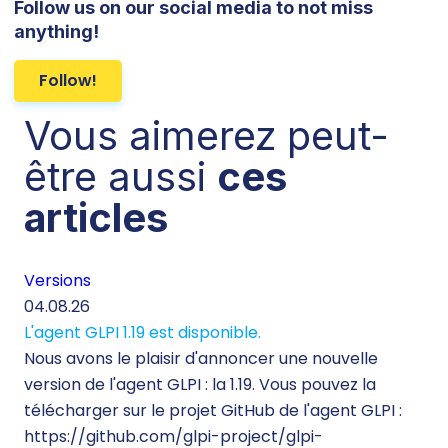
Follow us on our social media to not miss
anything!
Follow!
Vous aimerez peut-
être aussi
ces
articles
Versions
Té
04.08.26
29.
L'agent GLPI 1.19 est disponible.
Té
Nous avons le plaisir d'annoncer une nouvelle
260
version de l'agent GLPI : la 1.19. Vous pouvez la
Lor
télécharger sur le projet GitHub de l'agent GLPI :
inf
https://github.com/glpi-project/glpi-
mo