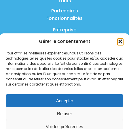
Tarifs
Partenaires
Fonctionnalités
Entreprise
Produit
Gérer le consentement
FAQ
Pour offrir les meilleures expériences, nous utilisons des
technologies telles que les cookies pour stocker et/ou accéder aux
Nous contacter
informations des appareils. Le fait de consentir à ces technologies
nous permettra de traiter des données telles que le comportement
Politique de confidentialité
de navigation ou les ID uniques sur ce site. Le fait de ne pas
consentir ou de retirer son consentement peut avoir un effet négatif
sur certaines caractéristiques et fonctions.
Politique de sécurité
Statut des services
Accepter
Suivez-nous sur les réseaux
Refuser
sociaux
Voir les préférences