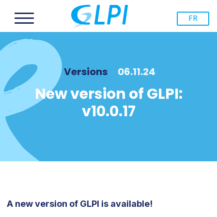
FR
Versions
06.11.24
New version of GLPI:
v10.0.17
A new version of GLPI is available!