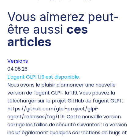
Vous aimerez peut-
être aussi
ces
articles
Versions
Té
04.08.26
29.
L'agent GLPI 1.19 est disponible.
Té
Nous avons le plaisir d'annoncer une nouvelle
260
version de l'agent GLPI : la 1.19. Vous pouvez la
Lor
télécharger sur le projet GitHub de l'agent GLPI :
inf
https://github.com/glpi-project/glpi-
mo
agent/releases/tag/1.19. Cette nouvelle version
ine
corrige les failles de sécurité suivantes : La version
d’
inclut également quelques corrections de bugs et
des