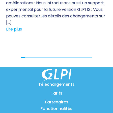
améliorations : Nous introduisons aussi un support
sol
expérimental pour la future version GLPI 12 : Vous
qua
pouvez consulter les détails des changements sur
le 
[…]
sol
Lire plus
Lir
Téléchargements
Tarifs
Partenaires
Fonctionnalités