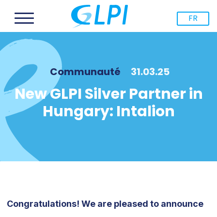
FR
Communauté
31.03.25
New GLPI Silver Partner in
Hungary: Intalion
Congratulations! We are pleased to announce