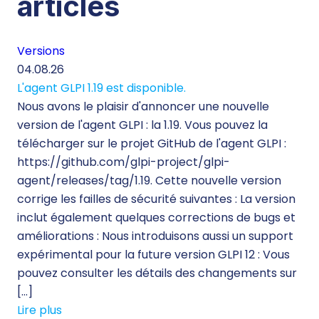
articles
Versions
Té
04.08.26
29.
L'agent GLPI 1.19 est disponible.
Té
Nous avons le plaisir d'annoncer une nouvelle
260
version de l'agent GLPI : la 1.19. Vous pouvez la
Lor
télécharger sur le projet GitHub de l'agent GLPI :
inf
https://github.com/glpi-project/glpi-
mo
agent/releases/tag/1.19. Cette nouvelle version
ine
corrige les failles de sécurité suivantes : La version
d’
inclut également quelques corrections de bugs et
des
améliorations : Nous introduisons aussi un support
sol
expérimental pour la future version GLPI 12 : Vous
qua
pouvez consulter les détails des changements sur
le 
[…]
sol
Lire plus
Lir