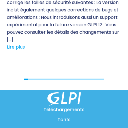
corrige les failles de sécurité suivantes : La version
d’
inclut également quelques corrections de bugs et
des
améliorations : Nous introduisons aussi un support
sol
expérimental pour la future version GLPI 12 : Vous
qua
pouvez consulter les détails des changements sur
le 
[…]
sol
Lire plus
Lir
Téléchargements
Tarifs