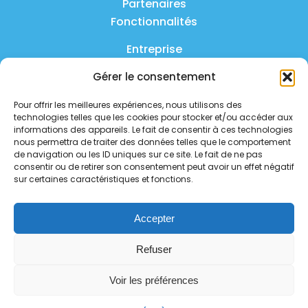
Partenaires
Fonctionnalités
Entreprise
Produit
Gérer le consentement
FAQ
Pour offrir les meilleures expériences, nous utilisons des
technologies telles que les cookies pour stocker et/ou accéder aux
Nous contacter
informations des appareils. Le fait de consentir à ces technologies
nous permettra de traiter des données telles que le comportement
Politique de confidentialité
de navigation ou les ID uniques sur ce site. Le fait de ne pas
consentir ou de retirer son consentement peut avoir un effet négatif
sur certaines caractéristiques et fonctions.
Politique de sécurité
Statut des services
Accepter
Suivez-nous sur les réseaux
Refuser
sociaux
Voir les préférences