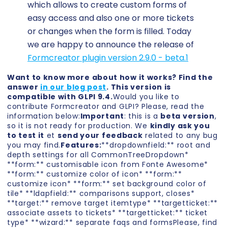
which allows to create custom forms of
easy access and also one or more tickets
or changes when the form is filled. Today
we are happy to announce the release of
Formcreator plugin version 2.9.0 - beta.1
Want to know more about how it works? Find the
answer
in our blog post
. This version is
compatible with GLPI 9.4.
Would you like to
contribute Formcreator and GLPI? Please, read the
information below:
Important
: this is a
beta version
,
so it is not ready for production. We
kindly ask you
to test it
et
send your feedback
related to any bug
you may find.
Features:
**dropdownfield:** root and
depth settings for all CommonTreeDropdown*
**form:** customisable icon from Fonte Awesome*
**form:** customize color of icon* **form:**
customize icon* **form:** set background color of
tile* **ldapfield:** comparisons support, closes*
**target:** remove target itemtype* **targetticket:**
associate assets to tickets* **targetticket:** ticket
type* **wizard:** separate faqs and formsPlease, find