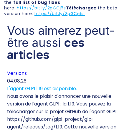
the
full list of bug fixes
here:
https://bit.ly/2pGCj6s
Téléchargez
the beta
version here:
https://bit.ly/2pGCj6s
Vous aimerez peut-
être aussi
ces
articles
Versions
Té
04.08.26
29.
L'agent GLPI 1.19 est disponible.
Té
Nous avons le plaisir d'annoncer une nouvelle
260
version de l'agent GLPI : la 1.19. Vous pouvez la
Lor
télécharger sur le projet GitHub de l'agent GLPI :
inf
https://github.com/glpi-project/glpi-
mo
agent/releases/tag/1.19. Cette nouvelle version
ine