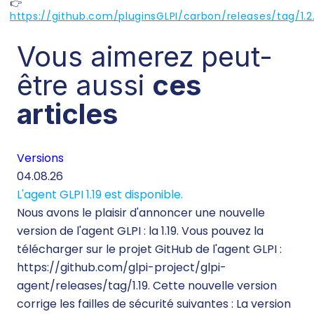
👉
https://github.com/pluginsGLPI/carbon/releases/tag/1.2
Vous aimerez peut-
être aussi
ces
articles
Versions
Té
04.08.26
29.
L'agent GLPI 1.19 est disponible.
Té
Nous avons le plaisir d'annoncer une nouvelle
260
version de l'agent GLPI : la 1.19. Vous pouvez la
Lor
télécharger sur le projet GitHub de l'agent GLPI :
inf
https://github.com/glpi-project/glpi-
mo
agent/releases/tag/1.19. Cette nouvelle version
ine
corrige les failles de sécurité suivantes : La version
d’