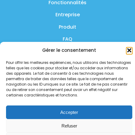
Fonctionnalités
Entreprise
Produit
FAQ
Nous contacter
Gérer le consentement
Politique de confidentialité
Pour offrir les meilleures expériences, nous utilisons des technologies
telles que les cookies pour stocker et/ou accéder aux informations
Politique de sécurité
des appareils. Le fait de consentir à ces technologies nous
permettra de traiter des données telles que le comportement de
navigation ou les ID uniques sur ce site. Le fait de ne pas consentir
Statut des services
ou de retirer son consentement peut avoir un effet négatif sur
certaines caractéristiques et fonctions.
Suivez-nous sur les réseaux
sociaux
Accepter
Refuser
Copyright 2026 - tous droits réservés.