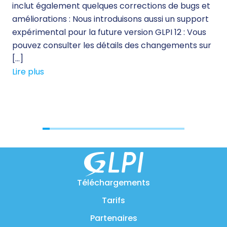
inclut également quelques corrections de bugs et
des
améliorations : Nous introduisons aussi un support
sol
expérimental pour la future version GLPI 12 : Vous
qua
pouvez consulter les détails des changements sur
le 
[…]
sol
Lire plus
Lir
Téléchargements
Tarifs
Partenaires