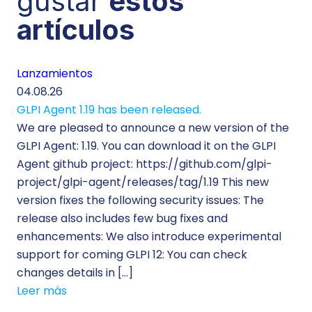
gustar
estos
artículos
Lanzamientos
Te
04.08.26
29.
GLPI Agent 1.19 has been released.
Ec
We are pleased to announce a new version of the
Tic
GLPI Agent: 1.19. You can download it on the GLPI
Wh
Agent github project: https://github.com/glpi-
ope
project/glpi-agent/releases/tag/1.19 This new
to
version fixes the following security issues: The
Pr
release also includes few bug fixes and
se
enhancements: We also introduce experimental
IT 
support for coming GLPI 12: You can check
su
changes details in […]
cus
Leer más
[…]
Le