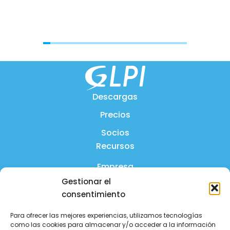
Descargas
Precios
Socios
Recursos
Empresa
Gestionar el
Producto
consentimiento
Preguntas frecuentes
Para ofrecer las mejores experiencias, utilizamos tecnologías
Contáctanos
como las cookies para almacenar y/o acceder a la información