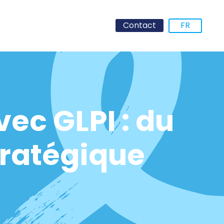
Contact
FR
ec GLPI : du
tratégique