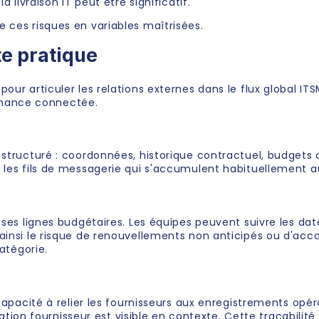
a livraison IT peut être significatif.
 ces risques en variables maîtrisées.
e pratique
pour articuler les relations externes dans le flux global 
nance connectée.
 structuré : coordonnées, historique contractuel, budgets a
 les fils de messagerie qui s'accumulent habituellement au
 ses lignes budgétaires. Les équipes peuvent suivre les dat
ainsi le risque de renouvellements non anticipés ou d'accor
catégorie.
 capacité à relier les fournisseurs aux enregistrements op
relation fournisseur est visible en contexte. Cette traçabili