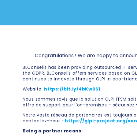
Congratulations ! We are happy to announ
BLConseils has been providing outsourced IT ser
the GDPR, BLConseils offers services based on GL
continues to innovate through GLPI in eco-frien
Website:
https://bit.ly/4bKw0S1
Nous sommes ravis que la solution GLPI ITSM soi
offre de support pour l'on-premises – sécurisez 
Notre vaste réseau de partenaires est toujours o
contactez-nous :
https://glpi-project.org/co
Being a partner means: