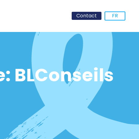
Contact
FR
e: BLConseils