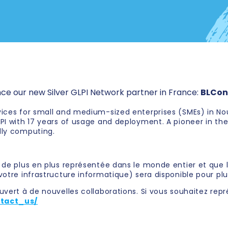
ce our new Silver GLPI Network partner in France:
BLCons
vices for small and medium-sized enterprises (SMEs) in No
PI with 17 years of usage and deployment. A pioneer in th
dly computing.
t de plus en plus représentée dans le monde entier et que
votre infrastructure informatique) sera disponible pour pl
uvert à de nouvelles collaborations. Si vous souhaitez repr
ntact_us/