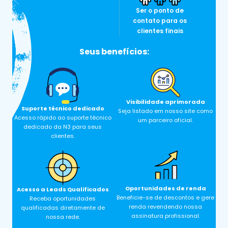
incluindo integração e desenvolvimento
Ser o ponto de
contato para os
personalizado.
clientes finais
Localizar
Seus benefícios:
Veja o
site
Visibilidade aprimorada
Suporte técnico dedicado
Seja listado em nosso site como
Acesso rápido ao suporte técnico
um parceiro oficial.
dedicado da N3 para seus
clientes.
Infotel
Oportunidades de renda
Acesso a Leads Qualificados
Beneficie-se de descontos e gere
Receba oportunidades
renda revendendo nossa
qualificadas diretamente de
Especialista em GLPI desde 2006, a Infotel
assinatura profissional.
nossa rede.
gerencia todas as fases de um projeto. Eles