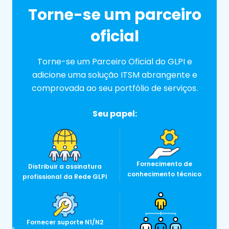
Torne-se
um parceiro
oficial
Fábrica de ITSM
Torne-se um Parceiro Oficial do GLPI e
adicione uma solução ITSM abrangente e
comprovada ao seu portfólio de serviços.
A ITSM Factory ajuda você a melhorar
continuamente a qualidade dos seus serviços e,
Seu papel:
ao mesmo tempo, atender aos requisitos
comerciais e regulamentares. Seus
especialistas são bem versados em práticas
recomendadas como ITIL e padrões de TI (ISO
Fornecimento de
Distribuir a assinatura
20000, 27001 etc.), fornecendo as ferramentas
conhecimento técnico
profissional da Rede GLPI
para simplificar o gerenciamento diário dos
seus serviços de TI. Os consultores da GLPi dão
suporte em todas as etapas do seu projeto,
Fornecer suporte N1/N2
desde a auditoria até o treinamento do usuário,