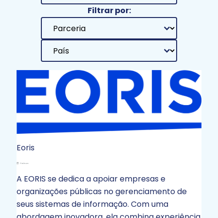
Filtrar por:
Status de Parceiro
Selecionar conteúdo
Listar Países
Selecionar conteúdo
Eoris
A EORIS se dedica a apoiar empresas e
organizações públicas no gerenciamento de
seus sistemas de informação. Com uma
abordagem inovadora, ela combina experiência