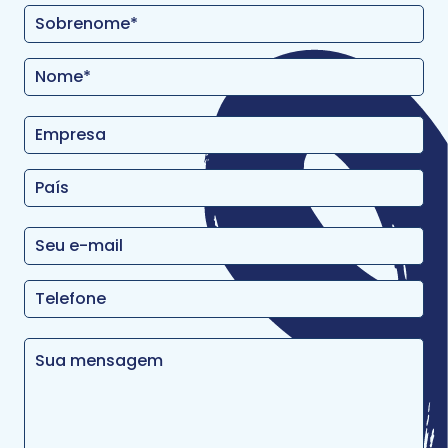
Ticgal
A TICGAL é uma empresa dedicada ao GLPI,
tendo ajudado mais de 200 clientes a
implementar a solução padrão ou a
personalizar o GLPI para atender às suas
necessidades, integrando soluções padrão e
sob medida. Além dos recursos nativos do GLPI
em ITSM e ITAM, a TICGAL expandiu a solução
para incluir CMMS e ESM. A empresa também
oferece um aplicativo móvel de plataforma
cruzada de alto desempenho com recursos de
geolocalização.
Localizar