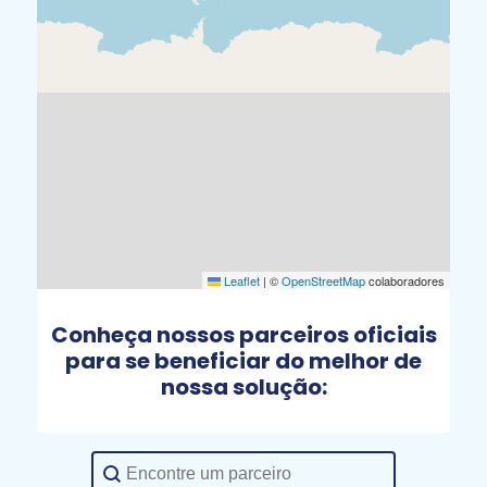
Leaflet
|
©
OpenStreetMap
colaboradores
Conheça nossos parceiros oficiais
para se beneficiar do melhor de
nossa solução:
Buscando parceiros
Pesquisar