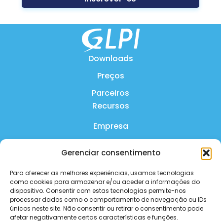
processos (incidentes, solicitações, alterações,
problemas), relatórios, configuração de ativos e
treinamento de usuários. Seus serviços também
incluem a harmonização do seu catálogo de
Downloads
serviços, exibindo-o no portal do usuário, e a
realização de uma auditoria de maturidade do
Preços
processo para promover o aprimoramento
Parceiros
contínuo.
Recursos
Empresa
Localizar
Produto
Veja o
Gerenciar consentimento
site
Perguntas Frequentes
Para oferecer as melhores experiências, usamos tecnologias
Contate-nos
como cookies para armazenar e/ou aceder a informações do
dispositivo. Consentir com estas tecnologias permite-nos
processar dados como o comportamento de navegação ou IDs
Política de privacidade
únicos neste site. Não consentir ou retirar o consentimento pode
Sopra Steria
afetar negativamente certas características e funções.