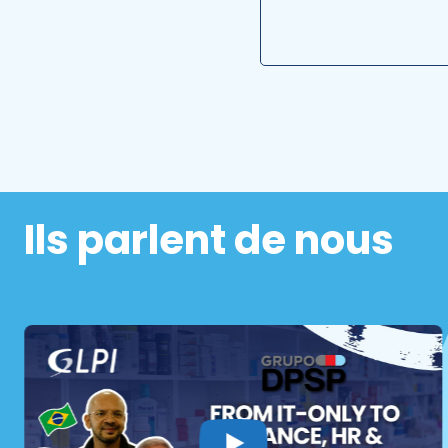
Veuillez laisser ce cham
Ils parlent de nous