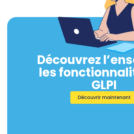
Découvrez l’en
les fonctionnali
GLPI
Découvrir maintenant