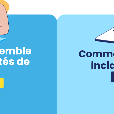
semble
Commen
tés de
inci