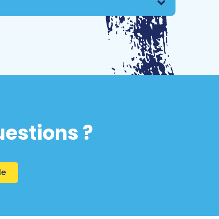
uestions ?
le