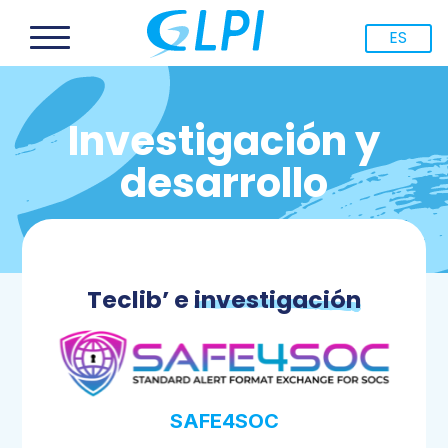
ES
Investigación y
desarrollo
Teclib’ e
investigación
SAFE4SOC