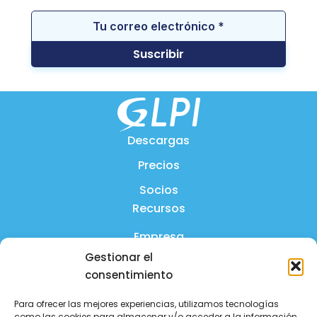
Descargas
Precios
Socios
Recursos
Empresa
Gestionar el
Producto
consentimiento
Preguntas frecuentes
Para ofrecer las mejores experiencias, utilizamos tecnologías
Contáctanos
como las cookies para almacenar y/o acceder a la información